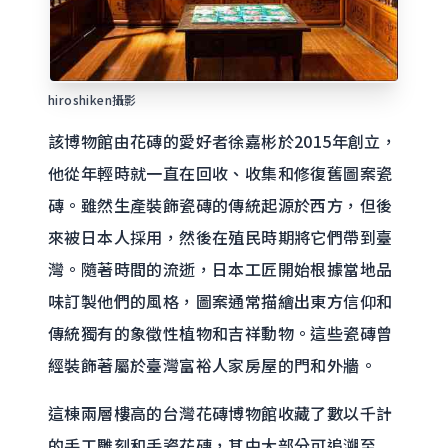
hiroshiken攝影
該博物館由花磚的愛好者徐嘉彬於2015年創立，
他從年輕時就一直在回收、收集和修復舊圖案瓷
磚。雖然生產裝飾瓷磚的傳統起源於西方，但後
來被日本人採用，然後在殖民時期將它們帶到臺
灣。隨著時間的流逝，日本工匠開始根據當地品
味訂製他們的風格，圖案通常描繪出東方信仰和
傳統獨有的象徵性植物和吉祥動物。這些瓷磚曾
經裝飾著屬於臺灣富裕人家房屋的門和外牆。
這棟兩層樓高的台灣花磚博物館收藏了數以千計
的手工雕刻和手瓷花磚，其中大部分可追溯至