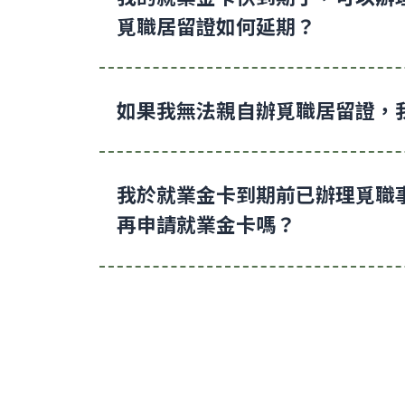
覓職居留證如何延期？
如果我無法親自辦覓職居留證，
我於就業金卡到期前已辦理覓職
再申請就業金卡嗎？