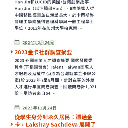
Han Jin和LUCID的美國/台灣創業故事
Han Jin（以下簡稱Han），6歲隨家人從
中國移民德國並在漢堡長大，於卡爾斯魯
爾理工學院獲得管理科學與一般工程學士
學位，2012年在加州大學柏克萊 …
已發表
2024年2月26日
2023金卡社群調查摘要
2023 外國專業人才調查摘要 國家發展委
員會(下稱國發會) Talent Taiwan國際人
才服務及延攬中心(原為台灣就業金卡辦公
室)於 2023 年7至8月間，針對在臺的外籍
人才進行年度問卷調查，回覆問卷計1,021
份，受訪者來自64 …
已發表
2023年11月24日
從學生身分到永久居民：透過金
卡，Lakshay Sachdeva 展開了