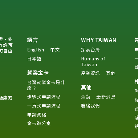
證、外
語言
WHY TAIWAN
作許可
English
中文
探索台灣
可自由
日本語
Humans of
Taiwan
就業金卡
產業資訊
其他
台灣就業金卡是什
其他
麼？
步驟式申請流程
活動
最新消息
疑慮或
一頁式申請流程
聯絡我們
申請資格
金卡辦公室