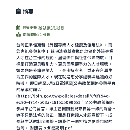
摘要
最後更新
2025年4月14日
閱讀時間: 1 分鍾
台灣正準備更新《外國專業人才延攬及僱用法》，而
您也能參與其中！ 這項法案草案聚焦於優化外籍專業
人才在台工作的規範、居留條件與社會保障制度，目
標是打造更具吸引力、更具國際競爭力的人才環境。
如果您是外籍專業人士、金卡持有者，或正在台灣生
活工作的國際人才，現在就是您分享經驗與建議的好
時機。 即日起至5月2日歡迎至[公共政策網路參與平台
的草案討論區]
(
https://join.gov.tw/policies/detail/8f0f154c-
ec90-4714-b03a-261555099651
" 至公共政策網路
參與平台")留言，讓主管機關聽見來自第一線的聲音。
這不只是法條的修正，而是打造讓人才願意留下、成
長與生活的制度調整。讓我們一同打造更友善包容的
台灣。 對照表.pdf 總說明.pdf