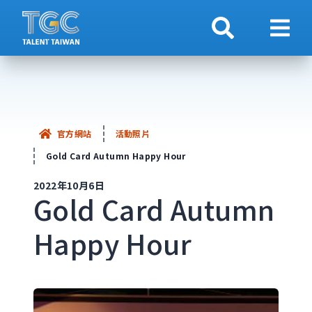
搜索
顯示
官方網站
活動照片
Gold Card Autumn Happy Hour
2022年10月6日
Gold Card Autumn
Happy Hour
<!-- This text will never be seen -->