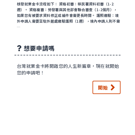
核發就業金卡流程如下： 資格初審：移民署資料初審（1-2
週）。 資格複審：勞發署與其他部會聯合審查（1-2個月），
如果您有被要求資料修正或補件會需更長時間。 護照繳驗：境
外申請人需要至駐外館處繳驗護照（1週），境內申請人則不需
…
想要申請嗎
台灣就業金卡將開啟您的人生新篇章，現在就開始
您的申請吧！
開始