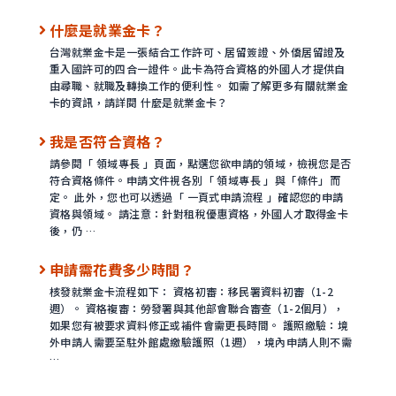
什麼是就業金卡？
台灣就業金卡是一張結合工作許可、居留簽證、外僑居留證及
重入國許可的四合一證件。此卡為符合資格的外國人才提供自
由尋職、就職及轉換工作的便利性。 如需了解更多有關就業金
卡的資訊，請詳閱 什麼是就業金卡？
我是否符合資格？
請參閱「 領域專長 」頁面，點選您欲申請的領域，檢視您是否
符合資格條件。申請文件視各別「 領域專長 」與「條件」而
定。 此外，您也可以透過「 一頁式申請流程 」確認您的申請
資格與領域。 請注意：針對租稅優惠資格，外國人才取得金卡
後，仍 …
申請需花費多少時間？
核發就業金卡流程如下： 資格初審：移民署資料初審（1-2
週）。 資格複審：勞發署與其他部會聯合審查（1-2個月），
如果您有被要求資料修正或補件會需更長時間。 護照繳驗：境
外申請人需要至駐外館處繳驗護照（1週），境內申請人則不需
…