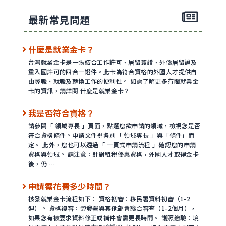
最新常見問題
什麼是就業金卡？
台灣就業金卡是一張結合工作許可、居留簽證、外僑居留證及
重入國許可的四合一證件。此卡為符合資格的外國人才提供自
由尋職、就職及轉換工作的便利性。 如需了解更多有關就業金
卡的資訊，請詳閱 什麼是就業金卡？
我是否符合資格？
請參閱「 領域專長 」頁面，點選您欲申請的領域，檢視您是否
符合資格條件。申請文件視各別「 領域專長 」與「條件」而
定。 此外，您也可以透過「 一頁式申請流程 」確認您的申請
資格與領域。 請注意：針對租稅優惠資格，外國人才取得金卡
後，仍 …
申請需花費多少時間？
核發就業金卡流程如下： 資格初審：移民署資料初審（1-2
週）。 資格複審：勞發署與其他部會聯合審查（1-2個月），
如果您有被要求資料修正或補件會需更長時間。 護照繳驗：境