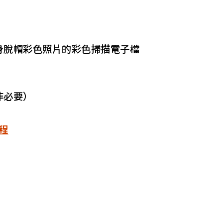
身脫帽彩色照片的彩色掃描電子檔
非必要）
程