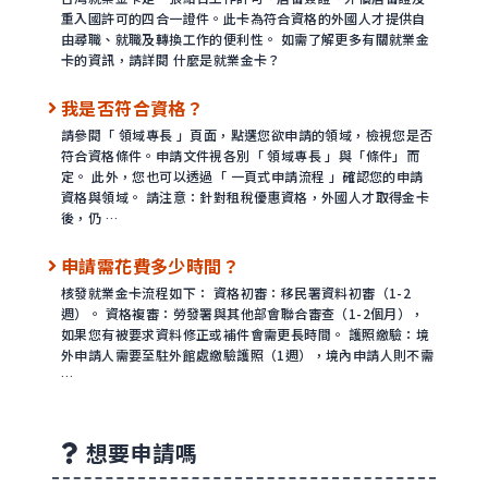
重入國許可的四合一證件。此卡為符合資格的外國人才提供自
由尋職、就職及轉換工作的便利性。 如需了解更多有關就業金
卡的資訊，請詳閱 什麼是就業金卡？
我是否符合資格？
請參閱「 領域專長 」頁面，點選您欲申請的領域，檢視您是否
符合資格條件。申請文件視各別「 領域專長 」與「條件」而
定。 此外，您也可以透過「 一頁式申請流程 」確認您的申請
資格與領域。 請注意：針對租稅優惠資格，外國人才取得金卡
後，仍 …
申請需花費多少時間？
核發就業金卡流程如下： 資格初審：移民署資料初審（1-2
週）。 資格複審：勞發署與其他部會聯合審查（1-2個月），
如果您有被要求資料修正或補件會需更長時間。 護照繳驗：境
外申請人需要至駐外館處繳驗護照（1週），境內申請人則不需
…
想要申請嗎