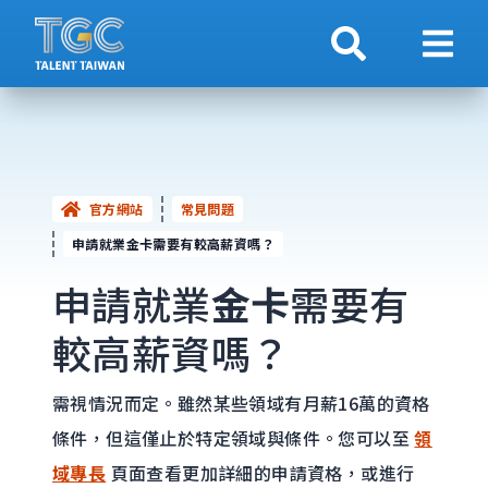
搜索
顯示
官方網站
常見問題
申請就業金卡需要有較高薪資嗎？
申請就業
金卡
需要有
較高薪資嗎？
需視情況而定。雖然某些領域有月薪16萬的資格
條件，但這僅止於特定領域與條件。您可以至
領
域專長
頁面查看更加詳細的申請資格，或進行