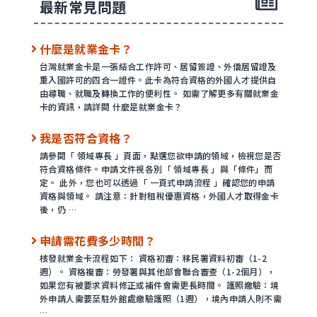
最新常見問題
什麼是就業金卡？
台灣就業金卡是一張結合工作許可、居留簽證、外僑居留證及
重入國許可的四合一證件。此卡為符合資格的外國人才提供自
由尋職、就職及轉換工作的便利性。 如需了解更多有關就業金
卡的資訊，請詳閱 什麼是就業金卡？
我是否符合資格？
請參閱「 領域專長 」頁面，點選您欲申請的領域，檢視您是否
符合資格條件。申請文件視各別「 領域專長 」與「條件」而
定。 此外，您也可以透過「 一頁式申請流程 」確認您的申請
資格與領域。 請注意：針對租稅優惠資格，外國人才取得金卡
後，仍 …
申請需花費多少時間？
核發就業金卡流程如下： 資格初審：移民署資料初審（1-2
週）。 資格複審：勞發署與其他部會聯合審查（1-2個月），
如果您有被要求資料修正或補件會需更長時間。 護照繳驗：境
外申請人需要至駐外館處繳驗護照（1週），境內申請人則不需
…