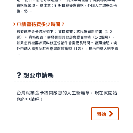
資格與領域。 請注意：針對租稅優惠資格，外國人才取得金卡
後，仍 …
申請需花費多少時間？
核發就業金卡流程如下： 資格初審：移民署資料初審（1-2
週）。 資格複審：勞發署與其他部會聯合審查（1-2個月），
如果您有被要求資料修正或補件會需更長時間。 護照繳驗：境
外申請人需要至駐外館處繳驗護照（1週），境內申請人則不需
…
想要申請嗎
台灣就業金卡將開啟您的人生新篇章，現在就開始
您的申請吧！
開始