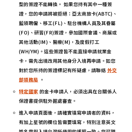
型的簽證不能轉換。 如果您持有其中一種簽
證，您的申請將被拒絕：亞太商旅卡(ABTC)、
藍領聘僱、移工(FL)、駐台機構人員及其眷屬
(FO)、研習(FR)簽證，參加國際會議、商展或
其他活動(IM)、醫療(M)，及度假打工
(WH/YM)。這些簽證皆不能直接申請就業金
卡，需先出境改用其他身分入境再申請。如您
對於您所持的簽證標記有所疑慮，請聯絡
外交
部領務局
。
特定國家
的金卡申請人，必須出具在台關係人
保證書提供駐外館處審查。
進入申請頁面後，請確實填寫申請者的資料，
有加上星號的欄位皆需要填寫，特別注意英文
姓名需與入境台灣所使用的護照一致。您可隨