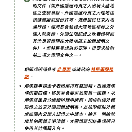
明文件（如外國護照內頁之入出境大陸地
區之查驗章戳、外國護照內頁之大陸地區
核發簽證或居留許可、港澳居民往來內地
通行證、經海基會驗證大陸地區核發之外
國人就業證、外國法院認證之收養證明或
其他足資證明在大陸地區未設籍證明文
件）。但移民署認為必要時，得要求檢附
前二項之證明文件之一。
相關說明請參考
此頁面
或請諮詢
移民署服務
站
。
港澳籍申請金卡者如果持有雙國籍，根據港澳
條例第四條，移民署會要求放棄另一國籍，以
港澳居民身分繼續辦理申請案，須檢附經外館
驗證之放棄外國國籍證明書，並檢附經駐外館
處或國內公證人認證之中譯本。除非一開始就
填其他國籍非港澳籍，才需填寫切結書說明只
使用其他國籍入台。