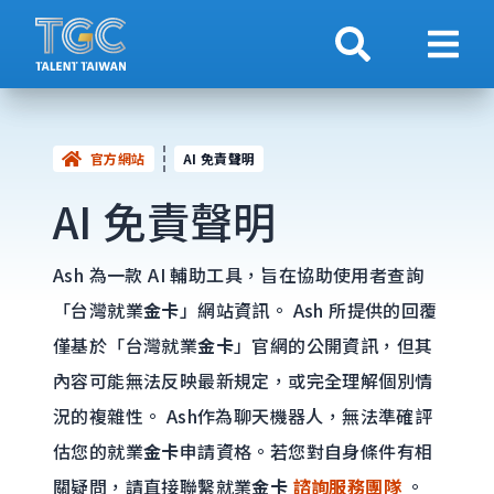
搜索
顯示
官方網站
AI 免責聲明
AI 免責聲明
Ash 為一款 AI 輔助工具，旨在協助使用者查詢
「台灣就業
金卡
」網站資訊。 Ash 所提供的回覆
僅基於「台灣就業
金卡
」官網的公開資訊，但其
內容可能無法反映最新規定，或完全理解個別情
況的複雜性。 Ash作為聊天機器人，無法準確評
估您的就業
金卡
申請資格。若您對自身條件有相
關疑問，請直接聯繫就業
金卡
諮詢服務團隊
。