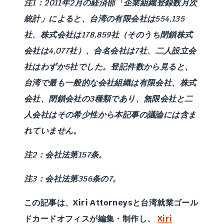
注1：2011年2月の経済部「企業組織登録数月次
統計」によると、台湾の有限会社は554,135
社、株式会社は178,859社（そのうち閉鎖株式
会社は4,077社）、合名会社は7社、二人設立会
社はわずか5社でした。登記件数から見ると、
台湾で最も一般的な会社組織は有限会社、株式
会社、閉鎖会社の3種類であり、無限会社と二
人会社はその希少性から本記事の議論には含ま
れていません。
注2：会社法第157条。
注3：会社法第356条の7。
この記事は、Xiri Attorneysと台湾就業
ゴール
ドカード
オフィスが編集・制作し、
Xiri