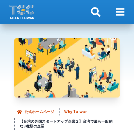
検索
ナビ
公式ホームページ
Why Taiwan
【台湾の外国スタートアップ企業２】台湾で最も一般的
な3種類の企業