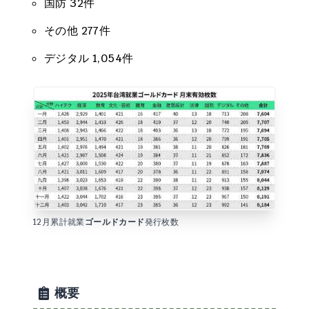
国防 32件
その他 277件
デジタル 1,054件
12月累計就業
ゴールドカード
発行枚数
概要