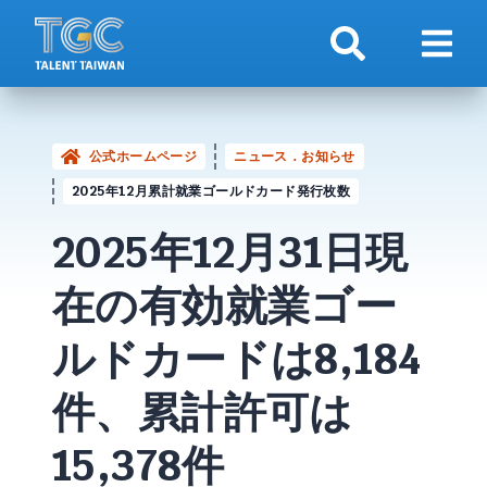
検索
ナビ
公式ホームページ
ニュース．お知らせ
2025年12月累計就業ゴールドカード発行枚数
2025年12月31日現
在の有効就業
ゴー
ルドカード
は8,184
件、累計許可は
15,378件