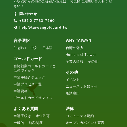
不明点やその他のご提案があれば、お気軽にお問い合わせくだ
さい！
問い合わせ
+886 2-7733-7660
help@taiwangoldcard.tw
言語選択
WHY TAIWAN
English
中文
日本語
台湾の魅力
Humans of Taiwan
ゴールドカード
産業の情報
その他
台湾就業ゴールドカードと
は何ですか？
その他
申請手続きチェック
イベント
申請プロセス一覧
ニュース．お知らせ
申請資格
相談窓口
ゴールドカードオフィス
よくある質問
法律
申請手続き
永住許可
コミュニティ規約
一般的
納税制度
オープンガバメント宣言