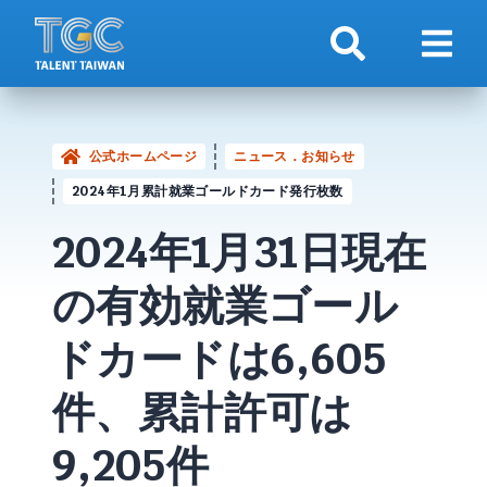
検索
ナビ
公式ホームページ
ニュース．お知らせ
2024年1月累計就業ゴールドカード発行枚数
2024年1月31日現在
の有効就業
ゴール
ドカード
は6,605
件、累計許可は
9,205件