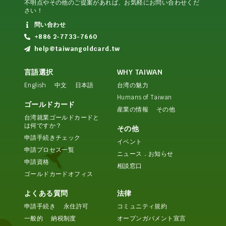
不明点やその他のご提案があれば、お気軽にお問い合わせくだ
さい！
問い合わせ
+886 2-7733-7660
help@taiwangoldcard.tw
言語選択
WHY TAIWAN
English
中文
日本語
台湾の魅力
Humans of Taiwan
ゴールドカード
産業の情報
その他
台湾就業ゴールドカードと
は何ですか？
その他
申請手続きチェック
イベント
申請プロセス一覧
ニュース．お知らせ
申請資格
相談窓口
ゴールドカードオフィス
よくある質問
法律
申請手続き
永住許可
コミュニティ規約
一般的
納税制度
オープンガバメント宣言