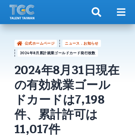
検索
ナビ
公式ホームページ
ニュース．お知らせ
2024年8月累計就業ゴールドカード発行枚数
2024年8月31日現在
の有効就業
ゴール
ドカード
は7,198
件、累計許可は
11,017件