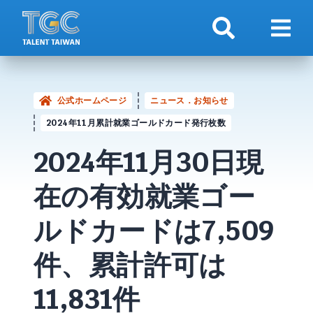
検索
ナビ
公式ホームページ
ニュース．お知らせ
2024年11月累計就業ゴールドカード発行枚数
2024年11月30日現
在の有効就業
ゴー
ルドカード
は7,509
件、累計許可は
11,831件