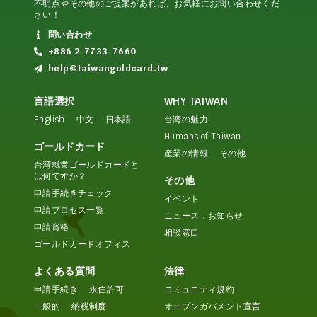
不明点やその他のご提案があれば、お気軽にお問い合わせくだ
さい！
問い合わせ
+886 2-7733-7660
help@taiwangoldcard.tw
言語選択
WHY TAIWAN
English
中文
日本語
台湾の魅力
Humans of Taiwan
ゴールドカード
産業の情報
その他
台湾就業ゴールドカードと
は何ですか？
その他
申請手続きチェック
イベント
申請プロセス一覧
ニュース．お知らせ
申請資格
相談窓口
ゴールドカードオフィス
よくある質問
法律
申請手続き
永住許可
コミュニティ規約
一般的
納税制度
オープンガバメント宣言