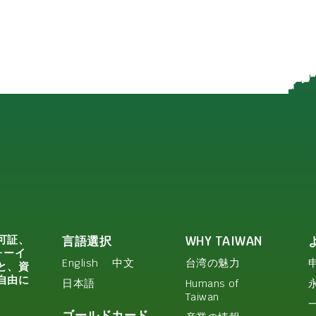
可証、
言語選択
WHY TAIWAN
ォーイ
English
中文
台湾の魅力
と、資
自由に
日本語
Humans of
Taiwan
ゴールドカード