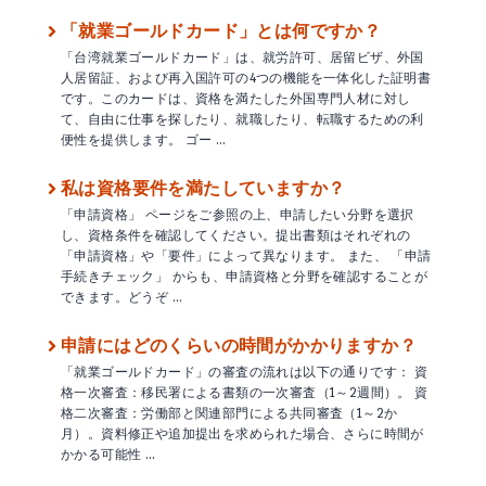
「就業ゴールドカード」とは何ですか？
「台湾就業ゴールドカード」は、就労許可、居留ビザ、外国
人居留証、および再入国許可の4つの機能を一体化した証明書
です。このカードは、資格を満たした外国専門人材に対し
て、自由に仕事を探したり、就職したり、転職するための利
便性を提供します。 ゴー …
私は資格要件を満たしていますか？
「申請資格」 ページをご参照の上、申請したい分野を選択
し、資格条件を確認してください。提出書類はそれぞれの
「申請資格」や「要件」によって異なります。 また、 「申請
手続きチェック」 からも、申請資格と分野を確認することが
できます。どうぞ …
申請にはどのくらいの時間がかかりますか？
「就業ゴールドカード」の審査の流れは以下の通りです： 資
格一次審査：移民署による書類の一次審査（1～2週間）。 資
格二次審査：労働部と関連部門による共同審査（1～2か
月）。資料修正や追加提出を求められた場合、さらに時間が
かかる可能性 …