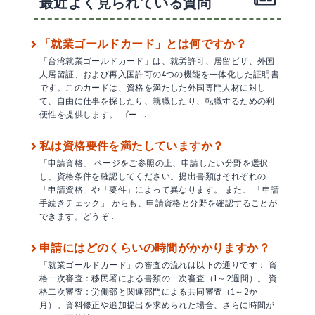
最近よく見られている質問
「就業ゴールドカード」とは何ですか？
「台湾就業ゴールドカード」は、就労許可、居留ビザ、外国
人居留証、および再入国許可の4つの機能を一体化した証明書
です。このカードは、資格を満たした外国専門人材に対し
て、自由に仕事を探したり、就職したり、転職するための利
便性を提供します。 ゴー …
私は資格要件を満たしていますか？
「申請資格」 ページをご参照の上、申請したい分野を選択
し、資格条件を確認してください。提出書類はそれぞれの
「申請資格」や「要件」によって異なります。 また、 「申請
手続きチェック」 からも、申請資格と分野を確認することが
できます。どうぞ …
申請にはどのくらいの時間がかかりますか？
「就業ゴールドカード」の審査の流れは以下の通りです： 資
格一次審査：移民署による書類の一次審査（1～2週間）。 資
格二次審査：労働部と関連部門による共同審査（1～2か
月）。資料修正や追加提出を求められた場合、さらに時間が