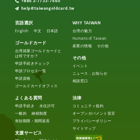
+886 2-7733-7660
help@taiwangoldcard.tw
言語選択
WHY TAIWAN
English
中文
日本語
台湾の魅力
Humans of Taiwan
ゴールドカード
産業の情報
その他
台湾就業ゴールドカードと
は何ですか？
その他
申請手続きチェック
イベント
申請プロセス一覧
ニュース．お知らせ
申請資格
相談窓口
ゴールドカードオフィス
よくある質問
法律
申請手続き
永住許可
コミュニティ規約
一般的
納税制度
オープンガバメント宣言
有効期限・期間延長
プライバシーポリシー
サイトマップ
支援サービス