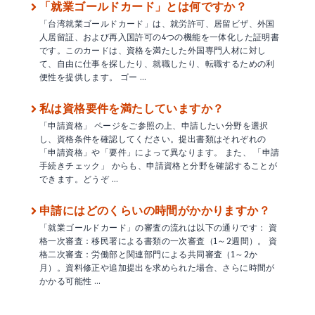
「就業ゴールドカード」とは何ですか？
「台湾就業ゴールドカード」は、就労許可、居留ビザ、外国
人居留証、および再入国許可の4つの機能を一体化した証明書
です。このカードは、資格を満たした外国専門人材に対し
て、自由に仕事を探したり、就職したり、転職するための利
便性を提供します。 ゴー …
私は資格要件を満たしていますか？
「申請資格」 ページをご参照の上、申請したい分野を選択
し、資格条件を確認してください。提出書類はそれぞれの
「申請資格」や「要件」によって異なります。 また、 「申請
手続きチェック」 からも、申請資格と分野を確認することが
できます。どうぞ …
申請にはどのくらいの時間がかかりますか？
「就業ゴールドカード」の審査の流れは以下の通りです： 資
格一次審査：移民署による書類の一次審査（1～2週間）。 資
格二次審査：労働部と関連部門による共同審査（1～2か
月）。資料修正や追加提出を求められた場合、さらに時間が
かかる可能性 …